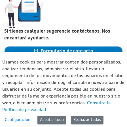
Si tienes cualquier sugerencia contáctanos. Nos
encantará ayudarte.
Formulario de contacto
Usamos cookies para mostrar contenidos personalizados,
analizar tendencias, administrar el sitio, llevar un
seguimiento de los movimientos de los usuarios en el sitio
y recopilar información demográfica sobre nuestra base de
Xunta de Galicia. Información mantenida y publicada en
usuarios en su conjunto. Acepte todas las cookies para
internet por la Xunta de Galicia
disfrutar de la mejor experiencia posible en nuestro sitio
Atención a la ciudadanía
web, o bien administre sus preferencias.
Consulte la
Accesibilidad
Política de privacidad
Aviso legal
#lan
Configuración
Aceptar todo
Rechazar todas
Mapa del portal