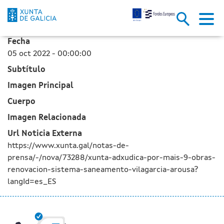
La Xunta adjudica por más de 9
Saltar al contenido principal
Fecha
05 oct 2022 - 00:00:00
Subtítulo
Imagen Principal
Cuerpo
Imagen Relacionada
Url Noticia Externa
https://www.xunta.gal/notas-de-
prensa/-/nova/73288/xunta-adxudica-por-mais-9-obras-
renovacion-sistema-saneamento-vilagarcia-arousa?
langId=es_ES