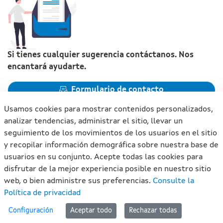
Si tienes cualquier sugerencia contáctanos. Nos
encantará ayudarte.
Formulario de contacto
Usamos cookies para mostrar contenidos personalizados,
analizar tendencias, administrar el sitio, llevar un
seguimiento de los movimientos de los usuarios en el sitio
y recopilar información demográfica sobre nuestra base de
Xunta de Galicia. Información mantenida y publicada en
usuarios en su conjunto. Acepte todas las cookies para
internet por la Xunta de Galicia
disfrutar de la mejor experiencia posible en nuestro sitio
Atención a la ciudadanía
web, o bien administre sus preferencias.
Consulte la
Accesibilidad
Política de privacidad
Aviso legal
#lan
Configuración
Aceptar todo
Rechazar todas
Mapa del portal