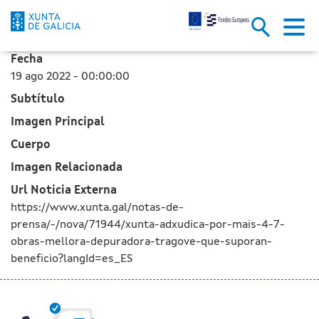
La Xunta adjudica por más de 4
Saltar al contenido principal
Fecha
19 ago 2022 - 00:00:00
Subtítulo
Imagen Principal
Cuerpo
Imagen Relacionada
Url Noticia Externa
https://www.xunta.gal/notas-de-
prensa/-/nova/71944/xunta-adxudica-por-mais-4-7-
obras-mellora-depuradora-tragove-que-suporan-
beneficio?langId=es_ES