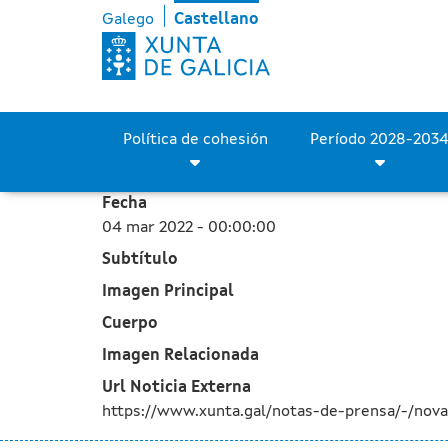
La Xunta adjudica por cer
Saltar al contenido principal
Galego
Castellano
Política de cohesión
Fecha
04 mar 2022 - 00:00:00
Subtítulo
Imagen Principal
Cuerpo
Imagen Relacionada
Url Noticia Externa
https://www.xunta.gal/notas-de-prensa/-/nov