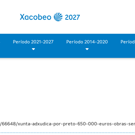
ca de 650.000 euros las 
Período 2028-2034
Período 2021-2027
Período 2014-2020
a/66648/xunta-adxudica-por-preto-650-000-euros-obras-sen