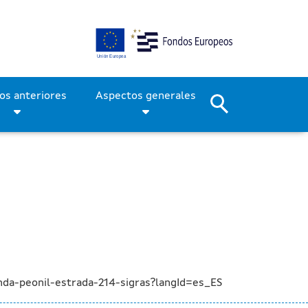
obras de la senda peatona
Períodos anteriores
Aspectos generales
da-peonil-estrada-214-sigras?langId=es_ES