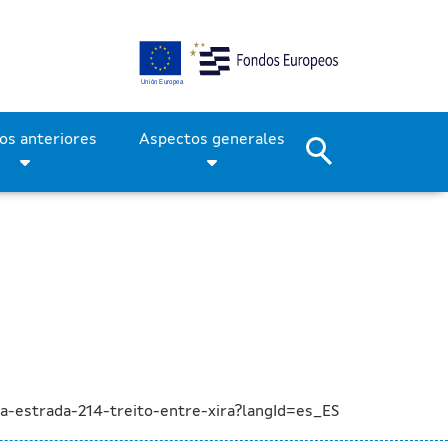
 de la nueva senda en la c
Períodos anteriores
Aspectos generales
-estrada-214-treito-entre-xira?langId=es_ES