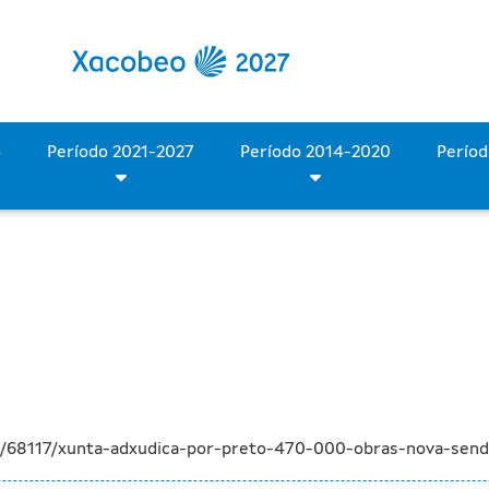
ca de 470.000 € las obras
Período 2028-2034
Período 2021-2027
Período 2014-2020
a/68117/xunta-adxudica-por-preto-470-000-obras-nova-senda