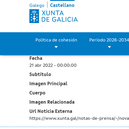
La Xunta adjudica por cer
Saltar al contenido principal
Galego
Castellano
Política de cohesión
Fecha
21 abr 2022 - 00:00:00
Subtítulo
Imagen Principal
Cuerpo
Imagen Relacionada
Url Noticia Externa
https://www.xunta.gal/notas-de-prensa/-/nov