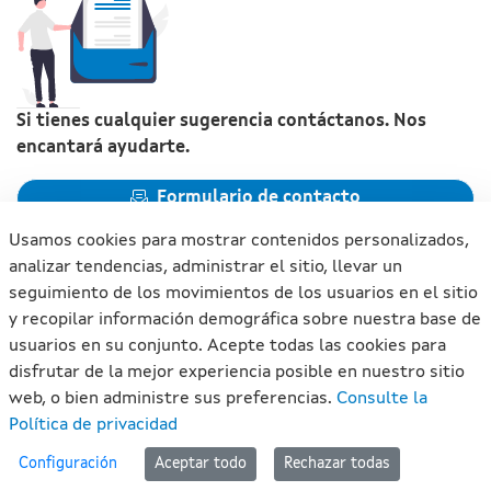
Si tienes cualquier sugerencia contáctanos. Nos
encantará ayudarte.
Formulario de contacto
Usamos cookies para mostrar contenidos personalizados,
analizar tendencias, administrar el sitio, llevar un
seguimiento de los movimientos de los usuarios en el sitio
y recopilar información demográfica sobre nuestra base de
Xunta de Galicia. Información mantenida y publicada en
usuarios en su conjunto. Acepte todas las cookies para
internet por la Xunta de Galicia
disfrutar de la mejor experiencia posible en nuestro sitio
Atención a la ciudadanía
web, o bien administre sus preferencias.
Consulte la
Accesibilidad
Política de privacidad
Aviso legal
#lan
Configuración
Aceptar todo
Rechazar todas
Mapa del portal