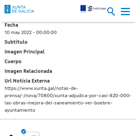
La Xunta adjudica por casi 820
Saltar al contenido principal
Fecha
10 may 2022 - 00:00:00
Subtítulo
Imagen Principal
Cuerpo
Imagen Relacionada
Url Noticia Externa
https://www.xunta.gal/notas-de-
prensa/-/nova/70800/xunta-adjudica-por-casi-820-000-
las-obras-mejora-del-saneamiento-ver-boebre-
ayuntamiento