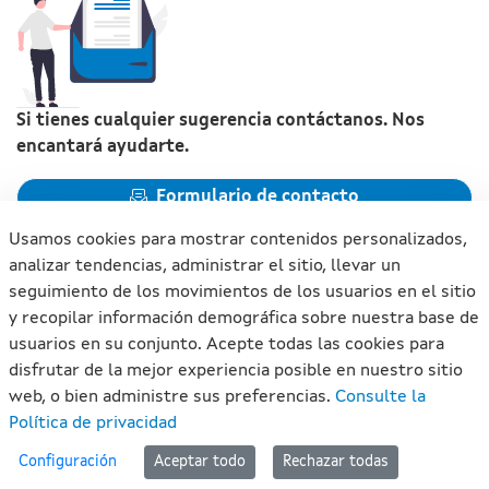
Si tienes cualquier sugerencia contáctanos. Nos
encantará ayudarte.
Formulario de contacto
Usamos cookies para mostrar contenidos personalizados,
analizar tendencias, administrar el sitio, llevar un
seguimiento de los movimientos de los usuarios en el sitio
y recopilar información demográfica sobre nuestra base de
Xunta de Galicia. Información mantenida y publicada en
usuarios en su conjunto. Acepte todas las cookies para
internet por la Xunta de Galicia
disfrutar de la mejor experiencia posible en nuestro sitio
Atención a la ciudadanía
web, o bien administre sus preferencias.
Consulte la
Accesibilidad
Política de privacidad
Aviso legal
#lan
Configuración
Aceptar todo
Rechazar todas
Mapa del portal