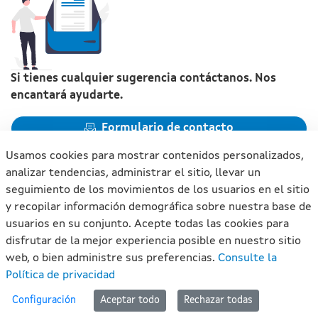
Si tienes cualquier sugerencia contáctanos. Nos
encantará ayudarte.
Formulario de contacto
Usamos cookies para mostrar contenidos personalizados,
analizar tendencias, administrar el sitio, llevar un
seguimiento de los movimientos de los usuarios en el sitio
y recopilar información demográfica sobre nuestra base de
Xunta de Galicia. Información mantenida y publicada en
usuarios en su conjunto. Acepte todas las cookies para
internet por la Xunta de Galicia
disfrutar de la mejor experiencia posible en nuestro sitio
Atención a la ciudadanía
web, o bien administre sus preferencias.
Consulte la
Accesibilidad
Política de privacidad
Aviso legal
#lan
Configuración
Aceptar todo
Rechazar todas
Mapa del portal