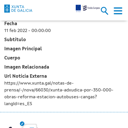
La Xunta adjudica por 350.000 
Saltar al contenido principal
Fecha
11 feb 2022 - 00:00:00
Subtítulo
Imagen Principal
Cuerpo
Imagen Relacionada
Url Noticia Externa
https://www.xunta.gal/notas-de-
prensa/-/nova/66030/xunta-adxudica-por-350-000-
obras-reforma-estacion-autobuses-cangas?
langId=es_ES