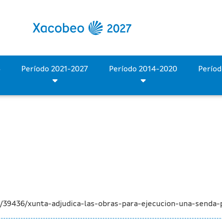
as para la ejecución de u
Período 2028-2034
Período 2021-2027
Período 2014-2020
/39436/xunta-adjudica-las-obras-para-ejecucion-una-senda-