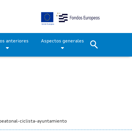
na senda peatonal y ciclis
Períodos anteriores
Aspectos generales
peatonal-ciclista-ayuntamiento