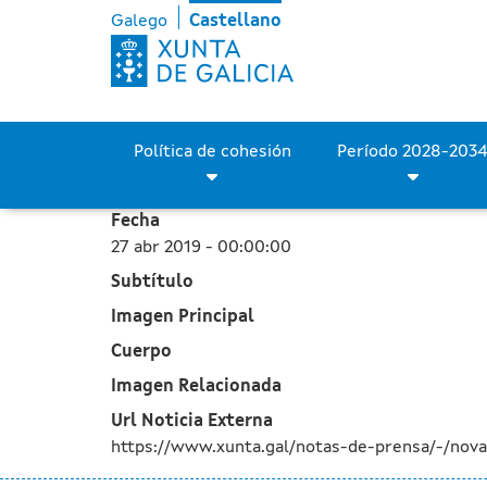
La Xunta adjudica las obr
Saltar al contenido principal
Galego
Castellano
Política de cohesión
Fecha
27 abr 2019 - 00:00:00
Subtítulo
Imagen Principal
Cuerpo
Imagen Relacionada
Url Noticia Externa
https://www.xunta.gal/notas-de-prensa/-/nova