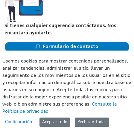
Si tienes cualquier sugerencia contáctanos. Nos
encantará ayudarte.
Formulario de contacto
Usamos cookies para mostrar contenidos personalizados,
analizar tendencias, administrar el sitio, llevar un
seguimiento de los movimientos de los usuarios en el sitio
y recopilar información demográfica sobre nuestra base de
Xunta de Galicia. Información mantenida y publicada en
usuarios en su conjunto. Acepte todas las cookies para
internet por la Xunta de Galicia
disfrutar de la mejor experiencia posible en nuestro sitio
Atención a la ciudadanía
web, o bien administre sus preferencias.
Consulte la
Accesibilidad
Política de privacidad
Aviso legal
#lan
Configuración
Aceptar todo
Rechazar todas
Mapa del portal