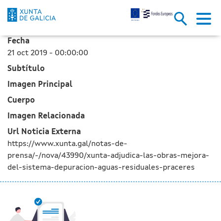
La Xunta adjudica las obras de
Saltar al contenido principal
Fecha
21 oct 2019 - 00:00:00
Subtítulo
Imagen Principal
Cuerpo
Imagen Relacionada
Url Noticia Externa
https://www.xunta.gal/notas-de-
prensa/-/nova/43990/xunta-adjudica-las-obras-mejora-
del-sistema-depuracion-aguas-residuales-praceres