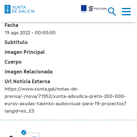
La Xunta adjudica cerca de 200
Saltar al contenido principal
Fecha
19 ago 2022 - 00:00:00
Subtítulo
Imagen Principal
Cuerpo
Imagen Relacionada
Url Noticia Externa
https://www.xunta.gal/notas-de-
prensa/-/nova/71952/xunta-adxudica-preto-200-000-
euros-axudas-talento-audiovisual-para-19-proxectos?
langId=es_ES