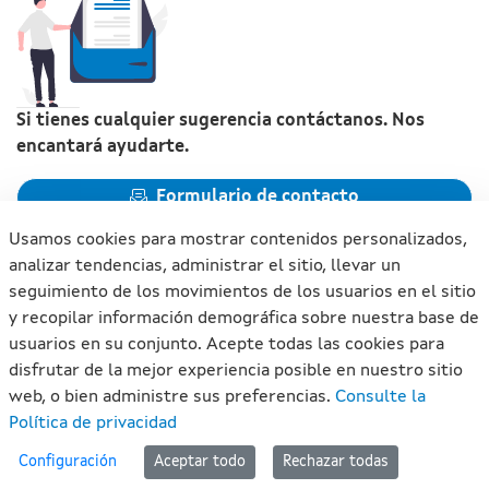
Si tienes cualquier sugerencia contáctanos. Nos
encantará ayudarte.
Formulario de contacto
Usamos cookies para mostrar contenidos personalizados,
analizar tendencias, administrar el sitio, llevar un
seguimiento de los movimientos de los usuarios en el sitio
y recopilar información demográfica sobre nuestra base de
Xunta de Galicia. Información mantenida y publicada en
usuarios en su conjunto. Acepte todas las cookies para
internet por la Xunta de Galicia
disfrutar de la mejor experiencia posible en nuestro sitio
Atención a la ciudadanía
web, o bien administre sus preferencias.
Consulte la
Accesibilidad
Política de privacidad
Aviso legal
#lan
Configuración
Aceptar todo
Rechazar todas
Mapa del portal