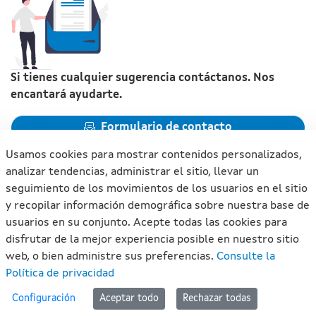
Si tienes cualquier sugerencia contáctanos. Nos
encantará ayudarte.
Formulario de contacto
Usamos cookies para mostrar contenidos personalizados,
analizar tendencias, administrar el sitio, llevar un
seguimiento de los movimientos de los usuarios en el sitio
y recopilar información demográfica sobre nuestra base de
Xunta de Galicia. Información mantenida y publicada en
usuarios en su conjunto. Acepte todas las cookies para
internet por la Xunta de Galicia
disfrutar de la mejor experiencia posible en nuestro sitio
Atención a la ciudadanía
web, o bien administre sus preferencias.
Consulte la
Accesibilidad
Política de privacidad
Aviso legal
#lan
Configuración
Aceptar todo
Rechazar todas
Mapa del portal