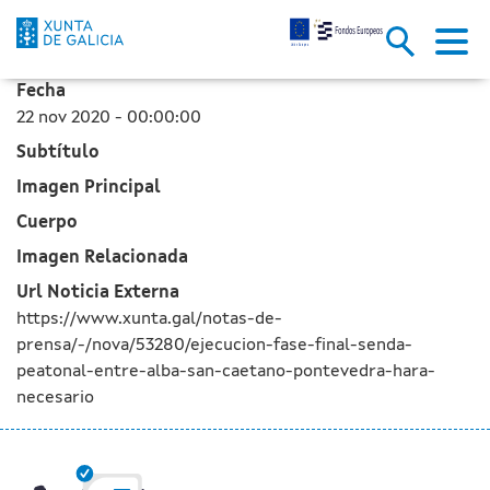
La ejecución de la fase final d
Saltar al contenido principal
Fecha
22 nov 2020 - 00:00:00
Subtítulo
Imagen Principal
Cuerpo
Imagen Relacionada
Url Noticia Externa
https://www.xunta.gal/notas-de-
prensa/-/nova/53280/ejecucion-fase-final-senda-
peatonal-entre-alba-san-caetano-pontevedra-hara-
necesario