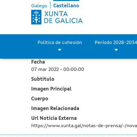
La bonificación del canon
Saltar al contenido principal
Galego
Castellano
Política de cohesión
Fecha
07 mar 2022 - 00:00:00
Subtítulo
Imagen Principal
Cuerpo
Imagen Relacionada
Url Noticia Externa
https://www.xunta.gal/notas-de-prensa/-/nov