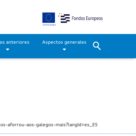
timos tres años ahorró a 
Períodos anteriores
Aspectos generales
nos-aforrou-aos-galegos-mais?langId=es_ES