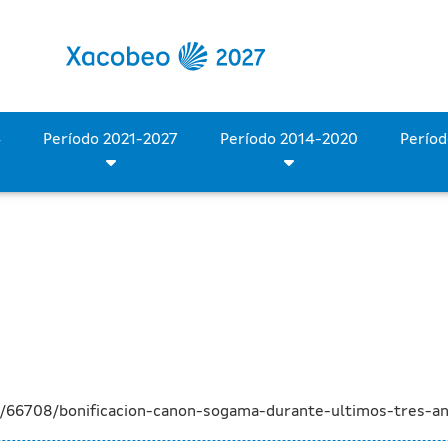
 de Sogama durante los úl
Período 2028-2034
Período 2021-2027
Período 2014-2020
a/66708/bonificacion-canon-sogama-durante-ultimos-tres-a