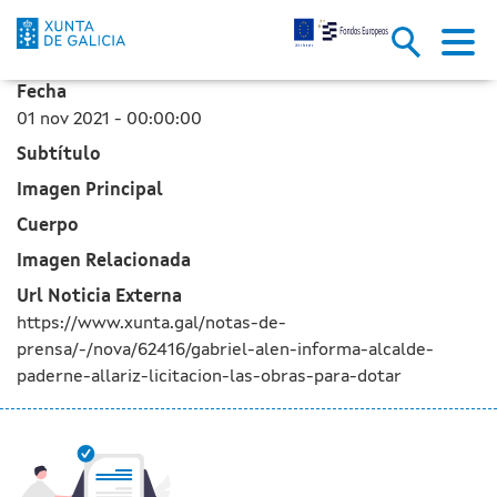
Gabriel Alén informa al alcalde
Saltar al contenido principal
Fecha
01 nov 2021 - 00:00:00
Subtítulo
Imagen Principal
Cuerpo
Imagen Relacionada
Url Noticia Externa
https://www.xunta.gal/notas-de-
prensa/-/nova/62416/gabriel-alen-informa-alcalde-
paderne-allariz-licitacion-las-obras-para-dotar