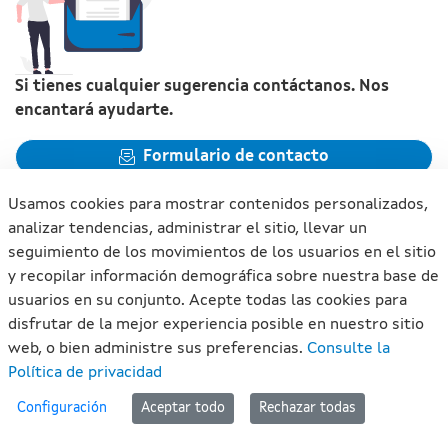
Si tienes cualquier sugerencia contáctanos. Nos
encantará ayudarte.
Formulario de contacto
Usamos cookies para mostrar contenidos personalizados,
analizar tendencias, administrar el sitio, llevar un
seguimiento de los movimientos de los usuarios en el sitio
y recopilar información demográfica sobre nuestra base de
Xunta de Galicia. Información mantenida y publicada en
usuarios en su conjunto. Acepte todas las cookies para
internet por la Xunta de Galicia
disfrutar de la mejor experiencia posible en nuestro sitio
Atención a la ciudadanía
web, o bien administre sus preferencias.
Consulte la
Accesibilidad
Política de privacidad
Aviso legal
#lan
Configuración
Aceptar todo
Rechazar todas
Mapa del portal