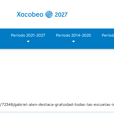
ratuidad de todas las escu
Período 2028-2034
Período 2021-2027
Período 2014-2020
72346/gabriel-alen-destaca-gratuidad-todas-las-escuelas-in