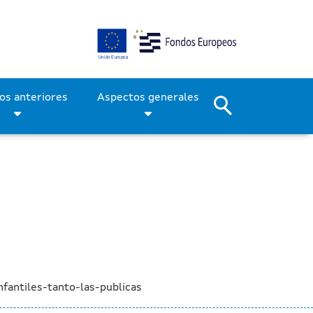
elas infantiles, tanto las
Períodos anteriores
Aspectos generales
fantiles-tanto-las-publicas