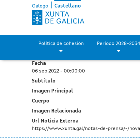
Gabriel Alén destaca la g
Saltar al contenido principal
Galego
Castellano
Política de cohesión
Fecha
06 sep 2022 - 00:00:00
Subtítulo
Imagen Principal
Cuerpo
Imagen Relacionada
Url Noticia Externa
https://www.xunta.gal/notas-de-prensa/-/nova/