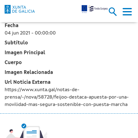
Feijóo destaca la apuesta por 
Saltar al contenido principal
Fecha
04 jun 2021 - 00:00:00
Subtítulo
Imagen Principal
Cuerpo
Imagen Relacionada
Url Noticia Externa
https://www.xunta.gal/notas-de-
prensa/-/nova/58728/feijoo-destaca-apuesta-por-una-
movilidad-mas-segura-sostenible-con-puesta-marcha