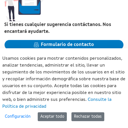
Si tienes cualquier sugerencia contáctanos. Nos
encantará ayudarte.
Formulario de contacto
Usamos cookies para mostrar contenidos personalizados,
analizar tendencias, administrar el sitio, llevar un
seguimiento de los movimientos de los usuarios en el sitio
y recopilar información demográfica sobre nuestra base de
Xunta de Galicia. Información mantenida y publicada en
usuarios en su conjunto. Acepte todas las cookies para
internet por la Xunta de Galicia
disfrutar de la mejor experiencia posible en nuestro sitio
Atención a la ciudadanía
web, o bien administre sus preferencias.
Consulte la
Accesibilidad
Política de privacidad
Aviso legal
#lan
Configuración
Aceptar todo
Rechazar todas
Mapa del portal