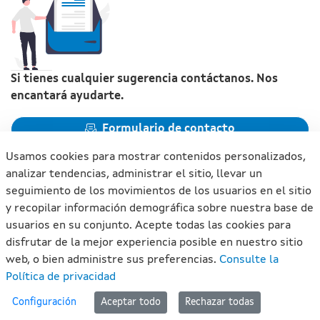
Si tienes cualquier sugerencia contáctanos. Nos
encantará ayudarte.
Formulario de contacto
Usamos cookies para mostrar contenidos personalizados,
analizar tendencias, administrar el sitio, llevar un
seguimiento de los movimientos de los usuarios en el sitio
y recopilar información demográfica sobre nuestra base de
Xunta de Galicia. Información mantenida y publicada en
usuarios en su conjunto. Acepte todas las cookies para
internet por la Xunta de Galicia
disfrutar de la mejor experiencia posible en nuestro sitio
Atención a la ciudadanía
web, o bien administre sus preferencias.
Consulte la
Accesibilidad
Política de privacidad
Aviso legal
#lan
Configuración
Aceptar todo
Rechazar todas
Mapa del portal