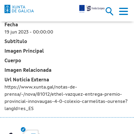
Ethel Vázquez entrega el premi
Saltar al contenido principal
Fecha
19 jun 2023 - 00:00:00
Subtítulo
Imagen Principal
Cuerpo
Imagen Relacionada
Url Noticia Externa
https://www.xunta.gal/notas-de-
prensa/-/nova/81012/ethel-vazquez-entrega-premio-
provincial-innovaugas-4-0-colexio-carmelitas-ourense?
langId=es_ES