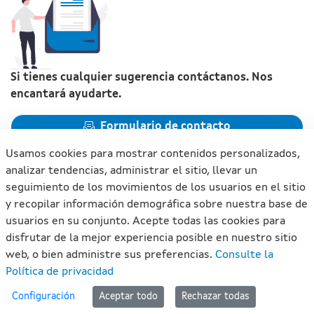
Si tienes cualquier sugerencia contáctanos. Nos
encantará ayudarte.
Formulario de contacto
Usamos cookies para mostrar contenidos personalizados,
analizar tendencias, administrar el sitio, llevar un
seguimiento de los movimientos de los usuarios en el sitio
y recopilar información demográfica sobre nuestra base de
Xunta de Galicia. Información mantenida y publicada en
usuarios en su conjunto. Acepte todas las cookies para
internet por la Xunta de Galicia
disfrutar de la mejor experiencia posible en nuestro sitio
Atención a la ciudadanía
web, o bien administre sus preferencias.
Consulte la
Accesibilidad
Política de privacidad
Aviso legal
#lan
Configuración
Aceptar todo
Rechazar todas
Mapa del portal