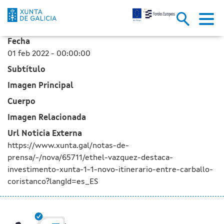
Ethel Vázquez destaca la invers
Saltar al contenido principal
Fecha
01 feb 2022 - 00:00:00
Subtítulo
Imagen Principal
Cuerpo
Imagen Relacionada
Url Noticia Externa
https://www.xunta.gal/notas-de-
prensa/-/nova/65711/ethel-vazquez-destaca-
investimento-xunta-1-1-novo-itinerario-entre-carballo-
coristanco?langId=es_ES