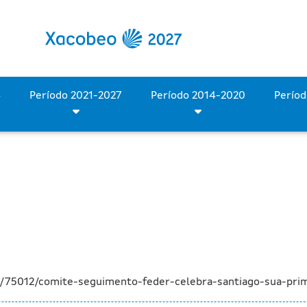
 del FEDER celebra en San
Período 2028-2034
Período 2021-2027
Período 2014-2020
a/75012/comite-seguimento-feder-celebra-santiago-sua-prim