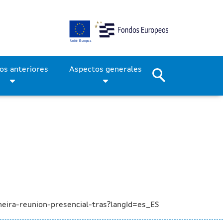
tiago su primera reunión 
Períodos anteriores
Aspectos generales
eira-reunion-presencial-tras?langId=es_ES