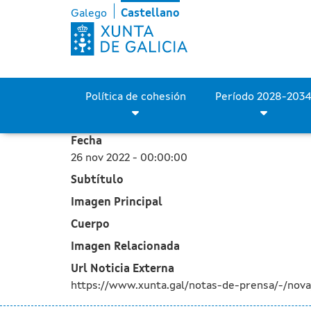
El Comité de Seguimiento
Saltar al contenido principal
Galego
Castellano
Política de cohesión
Fecha
26 nov 2022 - 00:00:00
Subtítulo
Imagen Principal
Cuerpo
Imagen Relacionada
Url Noticia Externa
https://www.xunta.gal/notas-de-prensa/-/nov