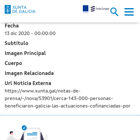
Cerca de 143.000 personas se b
Saltar al contenido principal
Fecha
13 dic 2020 - 00:00:00
Subtítulo
Imagen Principal
Cuerpo
Imagen Relacionada
Url Noticia Externa
https://www.xunta.gal/notas-de-
prensa/-/nova/53901/cerca-143-000-personas-
beneficiaron-galicia-las-actuaciones-cofinanciadas-por