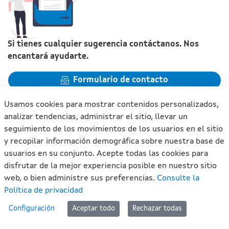
Si tienes cualquier sugerencia contáctanos. Nos
encantará ayudarte.
Formulario de contacto
Usamos cookies para mostrar contenidos personalizados,
analizar tendencias, administrar el sitio, llevar un
seguimiento de los movimientos de los usuarios en el sitio
y recopilar información demográfica sobre nuestra base de
Xunta de Galicia. Información mantenida y publicada en
usuarios en su conjunto. Acepte todas las cookies para
internet por la Xunta de Galicia
disfrutar de la mejor experiencia posible en nuestro sitio
Atención a la ciudadanía
web, o bien administre sus preferencias.
Consulte la
Accesibilidad
Política de privacidad
Aviso legal
#lan
Configuración
Aceptar todo
Rechazar todas
Mapa del portal