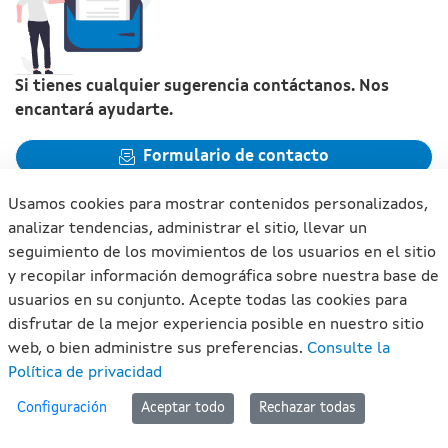
Si tienes cualquier sugerencia contáctanos. Nos
encantará ayudarte.
Formulario de contacto
Usamos cookies para mostrar contenidos personalizados,
analizar tendencias, administrar el sitio, llevar un
seguimiento de los movimientos de los usuarios en el sitio
y recopilar información demográfica sobre nuestra base de
Xunta de Galicia. Información mantenida y publicada en
usuarios en su conjunto. Acepte todas las cookies para
internet por la Xunta de Galicia
disfrutar de la mejor experiencia posible en nuestro sitio
Atención a la ciudadanía
web, o bien administre sus preferencias.
Consulte la
Accesibilidad
Política de privacidad
Aviso legal
#lan
Configuración
Aceptar todo
Rechazar todas
Mapa del portal