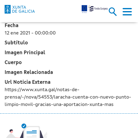
A Laracha cuenta con un nuevo 
Saltar al contenido principal
Fecha
12 ene 2021 - 00:00:00
Subtítulo
Imagen Principal
Cuerpo
Imagen Relacionada
Url Noticia Externa
https://www.xunta.gal/notas-de-
prensa/-/nova/54553/laracha-cuenta-con-nuevo-punto-
limpio-movil-gracias-una-aportacion-xunta-mas