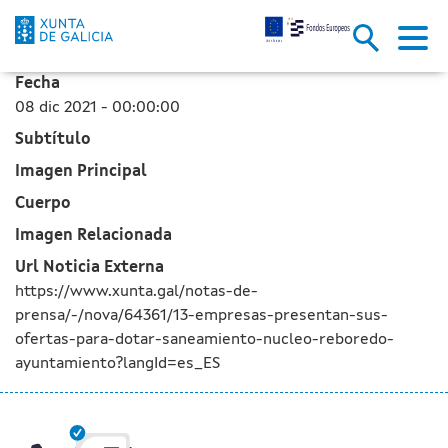
13 empresas presentan sus ofer
Saltar al contenido principal
Fecha
08 dic 2021 - 00:00:00
Subtítulo
Imagen Principal
Cuerpo
Imagen Relacionada
Url Noticia Externa
https://www.xunta.gal/notas-de-
prensa/-/nova/64361/13-empresas-presentan-sus-
ofertas-para-dotar-saneamiento-nucleo-reboredo-
ayuntamiento?langId=es_ES