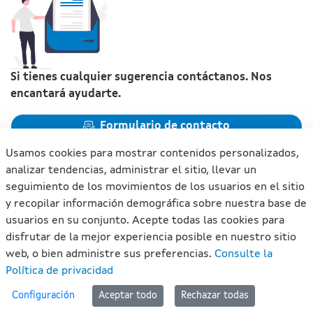
Si tienes cualquier sugerencia contáctanos. Nos
encantará ayudarte.
Formulario de contacto
Usamos cookies para mostrar contenidos personalizados,
analizar tendencias, administrar el sitio, llevar un
seguimiento de los movimientos de los usuarios en el sitio
y recopilar información demográfica sobre nuestra base de
Xunta de Galicia. Información mantenida y publicada en
usuarios en su conjunto. Acepte todas las cookies para
internet por la Xunta de Galicia
disfrutar de la mejor experiencia posible en nuestro sitio
Atención a la ciudadanía
web, o bien administre sus preferencias.
Consulte la
Accesibilidad
Política de privacidad
Aviso legal
#lan
Configuración
Aceptar todo
Rechazar todas
Mapa del portal